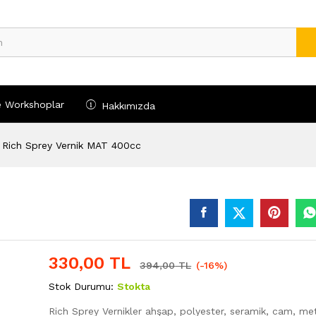
e Workshoplar
Hakkımızda
Rich Sprey Vernik MAT 400cc
330,00
TL
%
394,00
TL
(-16%)
Stok Durumu:
Stokta
Rich Sprey Vernikler ahşap, polyester, seramik, cam, met