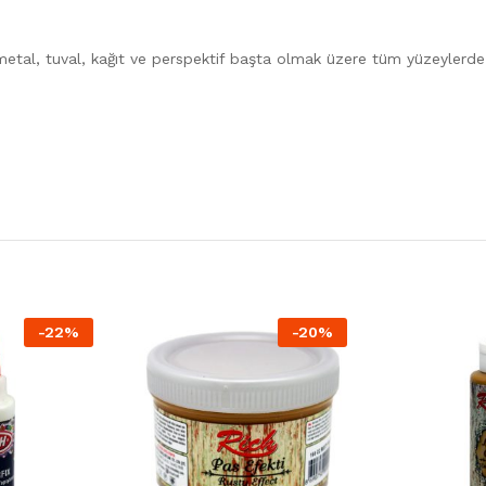
metal, tuval, kağıt ve perspektif başta olmak üzere tüm yüzeylerde
-
22
%
-
20
%