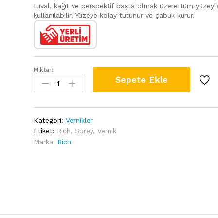
tuval, kağıt ve perspektif başta olmak üzere tüm yüzeyl
kullanılabilir. Yüzeye kolay tutunur ve çabuk kurur.
Miktar:
Rich
Sepete Ekle
Sprey
Vernik
MAT
400cc
Kategori:
Vernikler
quantity
Etiket:
Rich
,
Sprey
,
Vernik
Marka:
Rich