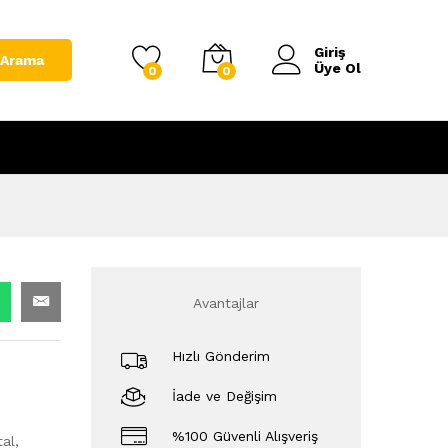
Giriş
Arama
Üye Ol
0
0
Avantajlar
Hızlı Gönderim
İade ve Değişim
%100 Güvenli Alışveriş
al,