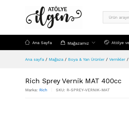
Tümü
Ana Sayfa
Atölye v
Mağazamız
Ana sayfa
/
Mağaza
/
Boya & Yan Ürünler
/
Vernikler
/
Rich Sprey Vernik MAT 400cc
Marka:
Rich
SKU:
R-SPREY-VERNIK-MAT
-