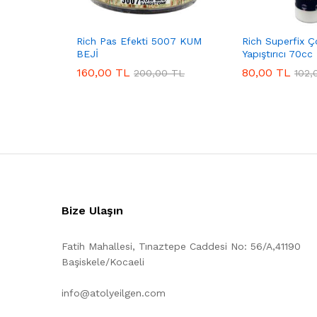
Rich Pas Efekti 5007 KUM
Rich Superfix Ç
BEJİ
Yapıştırıcı 70cc
160,00
TL
80,00
TL
200,00
TL
102,
Bize Ulaşın
Fatih Mahallesi, Tınaztepe Caddesi No: 56/A,41190
Başiskele/Kocaeli
info@atolyeilgen.com