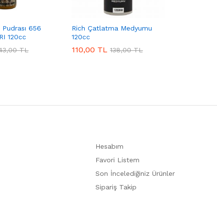
 Pudrası 656
Rich Çatlatma Medyumu
I 120cc
120cc
110,00
TL
43,00
TL
138,00
TL
Hesabım
Favori Listem
Son İncelediğiniz Ürünler
Sipariş Takip