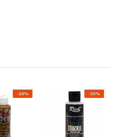
-
20
%
-
20
%