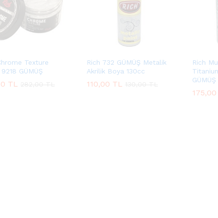
Chrome Texture
Rich 732 GÜMÜŞ Metalik
Rich Mu
 9218 GÜMÜŞ
Akrilik Boya 130cc
Titaniu
GÜMÜŞ 
00
00
TL
TL
110,00
110,00
TL
TL
282,00
282,00
TL
TL
130,00
130,00
TL
TL
175,00
175,00