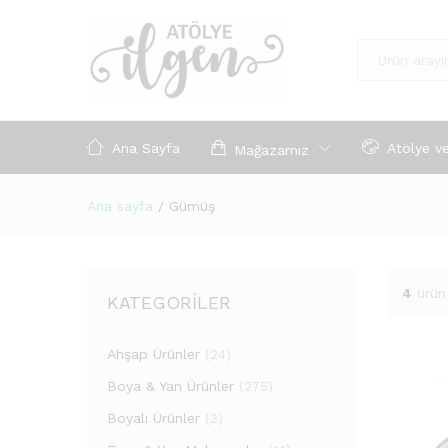
Tümü
Ana Sayfa
Atölye v
Mağazamız
Ana sayfa
/
Gümüş
4
ürün
KATEGORILER
Ahşap Ürünler
(24)
Boya & Yan Ürünler
(275)
Boyalı Ürünler
(3)