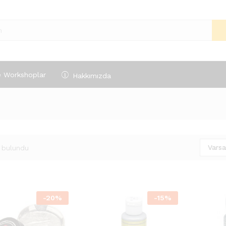
e Workshoplar
Hakkımızda
Varsa
 bulundu
-
20
%
-
15
%