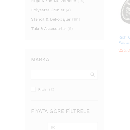
Fırça & Yan Malzemeler
(14)
Polyester Ürünler
(4)
Stencil & Dekopajlar
(181)
Takı & Aksesuarlar
(5)
Rich 
Pasta
225,
225,
MARKA
Rich
(3)
FIYATA GÖRE FILTRELE
En
En