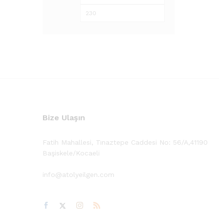
düşük
yüksek
fiyat
fiyat
Bize Ulaşın
Fatih Mahallesi, Tınaztepe Caddesi No: 56/A,41190
Başiskele/Kocaeli
info@atolyeilgen.com