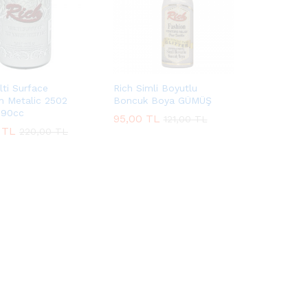
lti Surface
Rich Simli Boyutlu
m Metalic 2502
Boncuk Boya GÜMÜŞ
90cc
95,00
95,00
TL
TL
121,00
121,00
TL
TL
TL
TL
220,00
220,00
TL
TL