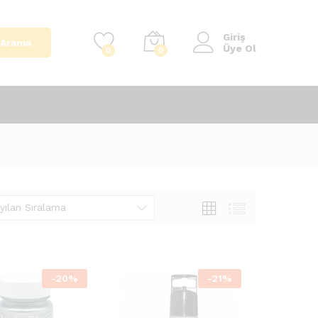
Giriş
Arama
Üye Ol
0
0
yılan Sıralama
-
20
%
-
21
%